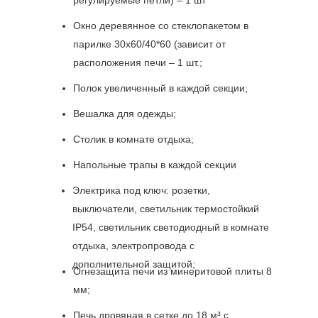
регулируемые петли) – 1 шт
🔸
Сборка
– быстрая, без подгонки,
возможны щели и перекосы со
Окно деревянное со стеклопакетом в
временем
парилке 30х60/40*60 (зависит от
🔺
Гарантия
– часто отсутствует или
расположения печи – 1 шт.;
формальная
Мы делаем
качественно
: сухой
Полок увеличенный в каждой секции;
отборный лес, надёжная фурнитура,
плотная сборка и реальная гарантия.
Вешалка для одежды;
Дешевле – не значит лучше!
Столик в комнате отдыха;
Напольные трапы в каждой секции
Электрика под ключ: розетки,
выключатели, светильник термостойкий
IP54, светильник светодиодный в комнате
отдыха, электропровода с
дополнительной защитой;
Огнезащита печи из минеритовой плиты 8
мм;
Печь дровяная в сетке до 18 м³ с