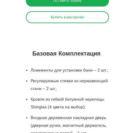
Оставить заявку
Купить в рассрочку
Базовая Комплектация
Ложементы для установки бани – 2 шт.;
Почему у конкурентов
Регулируемые стяжки из нержавеющей
дешевле?
стали – 2 шт.;
🔹
Материалы
– используют сырую/
Кровля из гибкой битумной черепицы
тонкую доску, нестроганые доски,
Shinglas (4 цвета на выбор);
дешёвые уплотнители
🔹
Входная деревянная накладная дверь
Фурнитура
– ставят самые простые
двери, слабые печи без защиты, тонкую
(дверная ручка, магнитный держатель,
кровлю