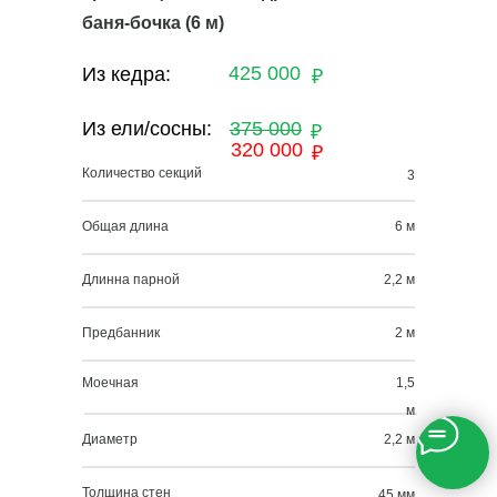
баня-бочка (6 м)
425 000
Из кедра:
₽
Из ели/сосны:
375 000
₽
320 000
₽
Количество секций
3
Общая длина
6 м
Длинна парной
2,2 м
Предбанник
2 м
Моечная
1,5
м
Диаметр
2,2 м
Толщина стен
45 мм