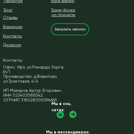
Гарантии
Баня викинг
Блог
Баня-бочка
на прицепе
Отзывы
Вакансии
Заказать звонок
Контакты
Дилерам
Контакты:
Офис: Уфа, ул.Рихарда Зорге,
61/1
Производство: д.Вавилово,
ул.Трактовая, 4/4
ИП Макаров Артур Егорович
ИНН 023403088542
ОГРНИП 318028000094665
Мы в соц.
сетях:
Мы в мессенджерах: