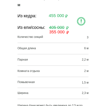
м
455 000
Из кедра:
₽
Из ели/сосны:
405 000
₽
355 000
₽
Количество секций
3
Общая длина
6 м
Парная
2,2 м
Комната отдыха
2 м
Помывочная
1,5 м
Ширина
2,3 м
Ширина бани может быть увеличена до 2,5 м по