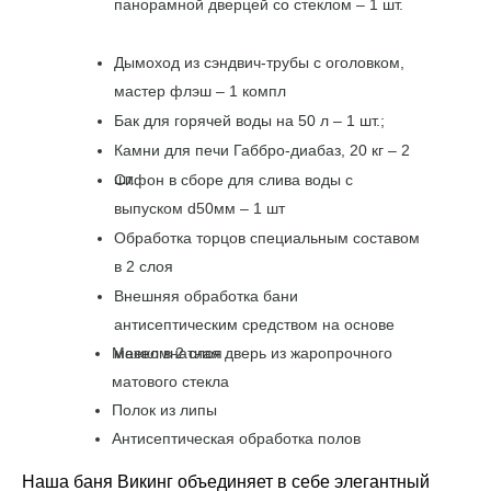
панорамной дверцей со стеклом – 1 шт.
Дымоход из сэндвич-трубы с оголовком,
мастер флэш – 1 компл
Бак для горячей воды на 50 л – 1 шт.;
Камни для печи Габбро-диабаз, 20 кг – 2
шт.
Сифон в сборе для слива воды с
выпуском d50мм – 1 шт
Обработка торцов специальным составом
в 2 слоя
Внешняя обработка бани
антисептическим средством на основе
Межкомнатная дверь из жаропрочного
масел в 2 слоя
матового стекла
Полок из липы
Антисептическая обработка полов
Наша баня Викинг объединяет в себе элегантный