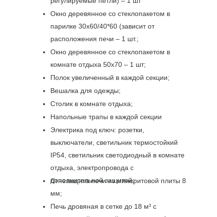
регулируемые петли) – 1 шт
🔸
Сборка
– быстрая, без подгонки,
Окно деревянное со стеклопакетом в
возможны щели и перекосы со
временем
парилке 30х60/40*60 (зависит от
🔺
Гарантия
– часто отсутствует или
расположения печи – 1 шт.;
формальная
Окно деревянное со стеклопакетом в
Мы делаем
качественно
: сухой
комнате отдыха 50х70 – 1 шт;
отборный лес, надёжная фурнитура,
плотная сборка и реальная гарантия.
Полок увеличенный в каждой секции;
Дешевле – не значит лучше!
Вешалка для одежды;
Столик в комнате отдыха;
Напольные трапы в каждой секции
Электрика под ключ: розетки,
выключатели, светильник термостойкий
IP54, светильник светодиодный в комнате
отдыха, электропровода с
дополнительной защитой;
Огнезащита печи из минеритовой плиты 8
мм;
Печь дровяная в сетке до 18 м³ с