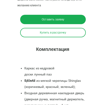
желанию клиента
Оставить заявку
Купить в рассрочку
Комплектация
Почему у конкурентов
дешевле?
Каркас из кедровой
доски лунный паз
🔹
Материалы
– используют сырую/
140x42
Кровля из мягкой черепицы Shinglas
тонкую доску, нестроганые доски,
(коричневый, красный, зеленый);
дешёвые уплотнители
🔹
Фурнитура
– ставят самые простые
Входная деревянная накладная дверь
двери, слабые печи без защиты, тонкую
(дверная ручка, магнитный держатель,
кровлю